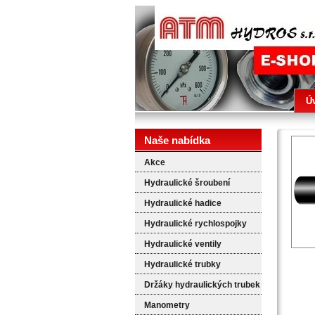
ATM HYDROS
Ú
Naše nabídka
Akce
Hydraulické šroubení
Hydraulické hadice
Hydraulické rychlospojky
Hydraulické ventily
Hydraulické trubky
Držáky hydraulických trubek
Manometry