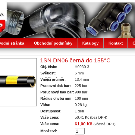
vodní stránka
Obchodní podmínky
Katalogy
Kontakt
O
1SN DN06 černá do 155°C
Obj. číslo:
H0030-3
Světlost:
6 mm
Vnější průměr:
13,4 mm
Pracovní tlak bar:
225 bar
Poruchový tlak bar:
900 bar
Rádius ohybu mm:
100 mm
Váha:
0.28 kg
Dostupnost:
1 den
Vaše cena:
50,41 Kč
(bez DPH)
61,00 Kč
Vaše cena:
(včetně DPH)
Množství: