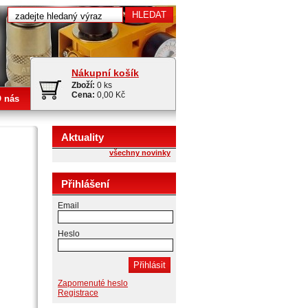
Nákupní košík
Zboží:
0 ks
Cena:
0,00 Kč
 nás
Aktuality
všechny novinky
Přihlášení
Email
Heslo
Zapomenuté heslo
Registrace