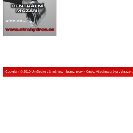
Copyright © 2010 Umělecké zámečnictví, brány, ploty - Krnov. Všechna práva vyhrazen