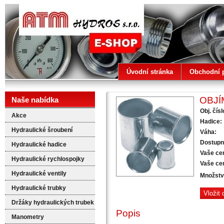
ATM HYDROS
Úvodní stránka
Obchodní 
OBJÍ
Naše nabídka
Obj. čísl
Akce
Hadice:
Hydraulické šroubení
Váha:
Dostupn
Hydraulické hadice
Vaše ce
Hydraulické rychlospojky
Vaše ce
Hydraulické ventily
Množstv
Hydraulické trubky
Držáky hydraulických trubek
Popis
Manometry