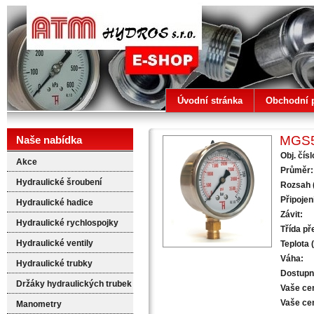
ATM HYDROS
Úvodní stránka
Obchodní 
MGS5
Naše nabídka
Obj. čísl
Akce
Průměr:
Hydraulické šroubení
Rozsah (
Připojen
Hydraulické hadice
Závit:
Hydraulické rychlospojky
Třída př
Hydraulické ventily
Teplota 
Váha:
Hydraulické trubky
Dostupn
Držáky hydraulických trubek
Vaše ce
Vaše ce
Manometry