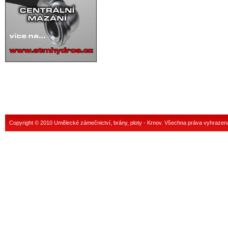
Copyright © 2010 Umělecké zámečnictví, brány, ploty - Krnov. Všechna práva vyhrazen