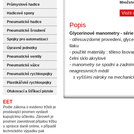
Množstv
Průmyslové hadice
Hadicové spony
Pneumatické hadice
Popis
Pneumatické šroubení
Glycerinové manometry - séri
- otřesuvzdorné provedení, glyc
Spojky pro automatizaci
tlaku
Úpravné jednotky
- použité materiály : těleso liso
Pneumatické ventily
čelní sklo akrylové
- manometry se spodní a zadním 
Pneumatické válce
neagresivních médií
Pneumatické rychlospojky
s vyššími nároky
na mechanick
Plastikářské rychlospojky
Ofukovací a štříkací pistole
EET
Podle zákona o evidenci tržeb je
prodávající povinen vystavit
kupujícímu účtenku. Zároveň je
povinen zaevidovat přijatou tržbu
u správce daně online, v případě
technického výpadku pak