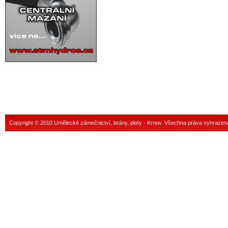
Copyright © 2010 Umělecké zámečnictví, brány, ploty - Krnov. Všechna práva vyhrazen