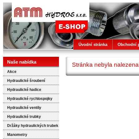
ATM HYDROS
Úvodní stránka
Obchodní 
Naše nabídka
Stránka nebyla nalezena
Akce
Hydraulické šroubení
Hydraulické hadice
Hydraulické rychlospojky
Hydraulické ventily
Hydraulické trubky
Držáky hydraulických trubek
Manometry