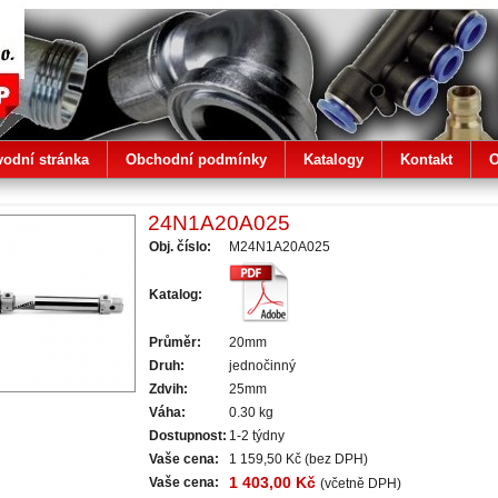
vodní stránka
Obchodní podmínky
Katalogy
Kontakt
O
24N1A20A025
Obj. číslo:
M24N1A20A025
Katalog:
Průměr:
20mm
Druh:
jednočinný
Zdvih:
25mm
Váha:
0.30 kg
Dostupnost:
1-2 týdny
Vaše cena:
1 159,50 Kč
(bez DPH)
1 403,00 Kč
Vaše cena:
(včetně DPH)