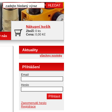
Nákupní košík
Zboží:
0 ks
Cena:
0,00 Kč
 nás
Aktuality
všechny novinky
Přihlášení
Email
Heslo
Zapomenuté heslo
Registrace