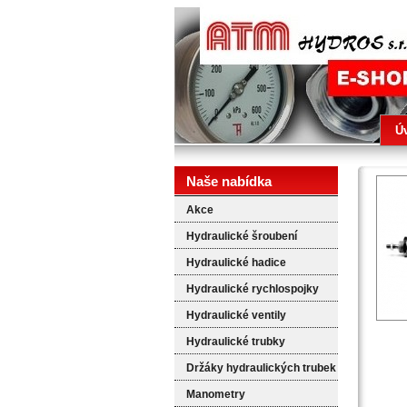
ATM HYDROS
Ú
Naše nabídka
Akce
Hydraulické šroubení
Hydraulické hadice
Hydraulické rychlospojky
Hydraulické ventily
Hydraulické trubky
Držáky hydraulických trubek
Manometry