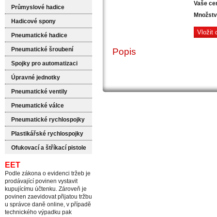
Vaše ce
Průmyslové hadice
Množstv
Hadicové spony
Pneumatické hadice
Pneumatické šroubení
Popis
Spojky pro automatizaci
Úpravné jednotky
Pneumatické ventily
Pneumatické válce
Pneumatické rychlospojky
Plastikářské rychlospojky
Ofukovací a štříkací pistole
EET
Podle zákona o evidenci tržeb je
prodávající povinen vystavit
kupujícímu účtenku. Zároveň je
povinen zaevidovat přijatou tržbu
u správce daně online, v případě
technického výpadku pak