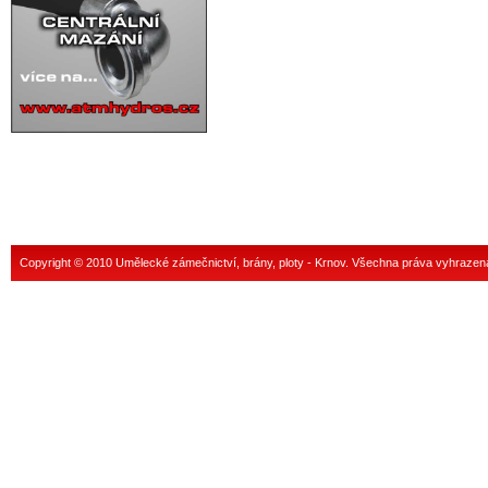
Copyright © 2010 Umělecké zámečnictví, brány, ploty - Krnov. Všechna práva vyhrazen