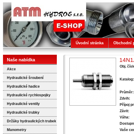
ATM HYDROS
Úvodní stránka
Obchodní 
14N1
Naše nabídka
Obj. čísl
Akce
Hydraulické šroubení
Katalog:
Hydraulické hadice
Průměr:
Hydraulické rychlospojky
Zdvih:
Hydraulické ventily
Přípoj p
Závit:
Hydraulické trubky
Váha:
Držáky hydraulických trubek
Dostupn
Manometry
Vaše ce