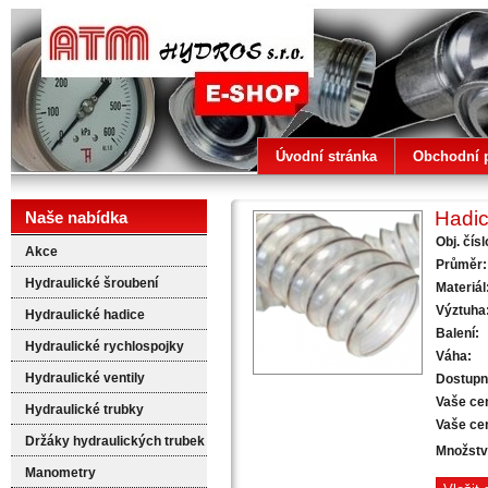
ATM HYDROS
Úvodní stránka
Obchodní 
Hadi
Naše nabídka
Obj. čísl
Akce
Průměr:
Hydraulické šroubení
Materiál
Výztuha
Hydraulické hadice
Balení:
Hydraulické rychlospojky
Váha:
Hydraulické ventily
Dostupn
Vaše ce
Hydraulické trubky
Vaše ce
Držáky hydraulických trubek
Množstv
Manometry