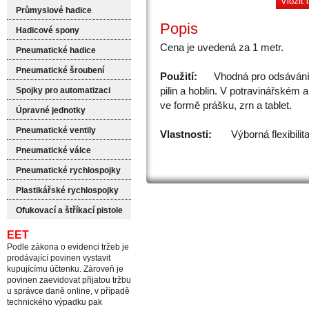
Průmyslové hadice
Popis
Hadicové spony
Cena je uvedená za 1 metr.
Pneumatické hadice
Pneumatické šroubení
Použití:
Vhodná pro odsávání 
pilin a hoblin. V potravinářském
Spojky pro automatizaci
ve formě prášku, zrn a tablet.
Úpravné jednotky
Pneumatické ventily
Vlastnosti:
Výborná flexibilita a
Pneumatické válce
Pneumatické rychlospojky
Plastikářské rychlospojky
Ofukovací a štříkací pistole
EET
Podle zákona o evidenci tržeb je
prodávající povinen vystavit
kupujícímu účtenku. Zároveň je
povinen zaevidovat přijatou tržbu
u správce daně online, v případě
technického výpadku pak