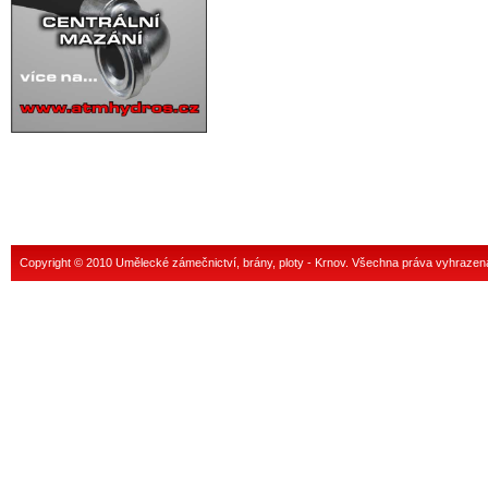
Copyright © 2010 Umělecké zámečnictví, brány, ploty - Krnov. Všechna práva vyhrazen