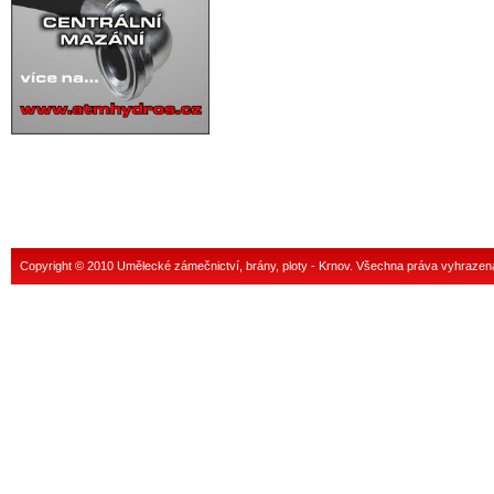
Copyright © 2010 Umělecké zámečnictví, brány, ploty - Krnov. Všechna práva vyhrazen