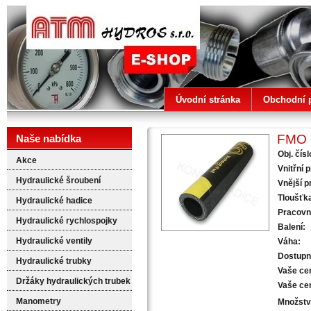
ATM HYDROS
Úvodní stránka
Obchodní 
FMO h
Naše nabídka
Obj. čísl
Akce
Vnitřní 
Hydraulické šroubení
Vnější p
Tloušťka
Hydraulické hadice
Pracovní
Hydraulické rychlospojky
Balení:
Hydraulické ventily
Váha:
Dostupn
Hydraulické trubky
Vaše ce
Držáky hydraulických trubek
Vaše ce
Manometry
Množstv