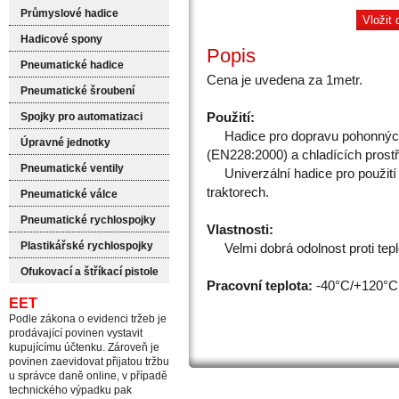
Průmyslové hadice
Hadicové spony
Popis
Pneumatické hadice
Cena je uvedena za 1metr.
Pneumatické šroubení
Použití:
Spojky pro automatizaci
Hadice pro dopravu pohonných
Úpravné jednotky
(EN228:2000) a chladících prostře
Pneumatické ventily
Univerzální hadice pro použití
traktorech.
Pneumatické válce
Pneumatické rychlospojky
Vlastnosti:
Plastikářské rychlospojky
Velmi dobrá odolnost proti tepl
Ofukovací a štříkací pistole
Pracovní teplota:
-40°C/+120°C
EET
Podle zákona o evidenci tržeb je
prodávající povinen vystavit
kupujícímu účtenku. Zároveň je
povinen zaevidovat přijatou tržbu
u správce daně online, v případě
technického výpadku pak