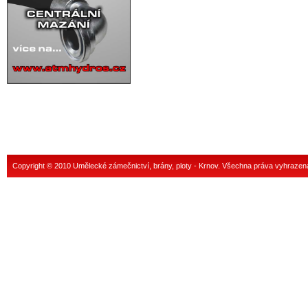
Copyright © 2010 Umělecké zámečnictví, brány, ploty - Krnov. Všechna práva vyhrazen