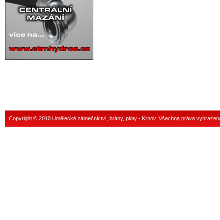
Copyright © 2010 Umělecké zámečnictví, brány, ploty - Krnov. Všechna práva vyhrazen