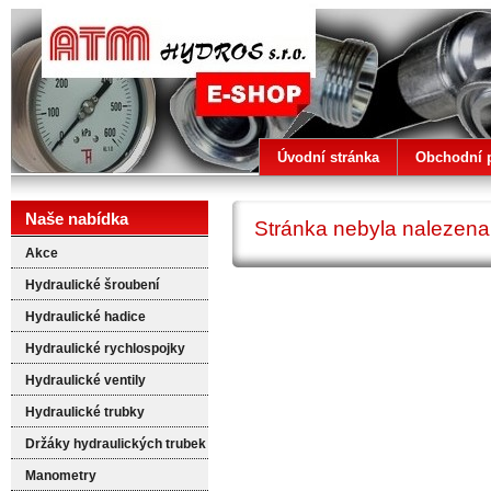
ATM HYDROS
Úvodní stránka
Obchodní 
Naše nabídka
Stránka nebyla nalezena
Akce
Hydraulické šroubení
Hydraulické hadice
Hydraulické rychlospojky
Hydraulické ventily
Hydraulické trubky
Držáky hydraulických trubek
Manometry