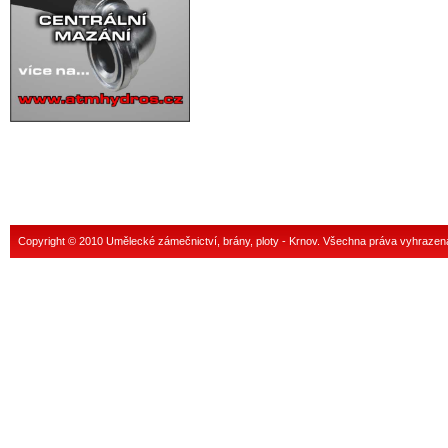
Copyright © 2010 Umělecké zámečnictví, brány, ploty - Krnov. Všechna práva vyhrazen